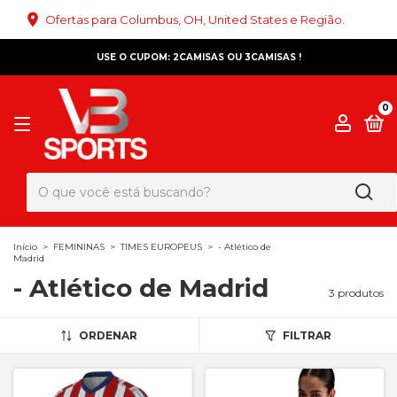
Ofertas para Columbus, OH, United States e Região.
USE O CUPOM: 2CAMISAS OU 3CAMISAS !
0
Início
>
FEMININAS
>
TIMES EUROPEUS
>
- Atlético de
Madrid
- Atlético de Madrid
3 produtos
ORDENAR
FILTRAR