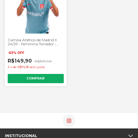
Camisa Atlético de Madrid II
24/25 - Feminina Torcedor -
Azul
-
63
%
OFF
R$149,90
R$399,90
2
x
de
R$74,95
sem juros
COMPRAR
INSTITUCIONAL