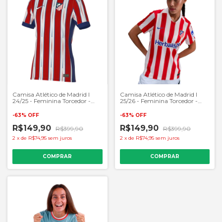
Camisa Atlético de Madrid I
Camisa Atlético de Madrid I
24/25 - Feminina Torcedor -
25/26 - Feminina Torcedor -
Vermelho e Branco
Vermelho e Branco
-
63
%
OFF
-
63
%
OFF
R$149,90
R$149,90
R$399,90
R$399,90
2
x
de
R$74,95
sem juros
2
x
de
R$74,95
sem juros
COMPRAR
COMPRAR