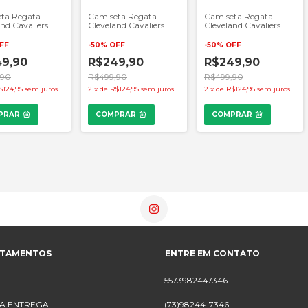
ta Regata
Camiseta Regata
Camiseta Regata
nd Cavaliers
Cleveland Cavaliers
Cleveland Cavaliers
Preto
NBA 23/24 - Vermelho
NBA - Branca
FF
-
50
%
OFF
-
50
%
OFF
9,90
R$249,90
R$249,90
,90
R$499,90
R$499,90
$124,95
sem juros
2
x
de
R$124,95
sem juros
2
x
de
R$124,95
sem juros
PRAR
COMPRAR
COMPRAR
RTAMENTOS
ENTRE EM CONTATO
5573982447346
A ENTREGA
(73)98244-7346