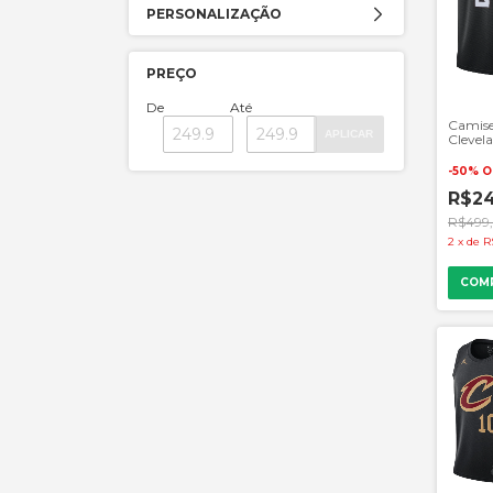
PERSONALIZAÇÃO
PREÇO
De
Até
Camise
APLICAR
Clevela
NBA - 
-
50
%
O
R$24
R$499
2
x
de
R
COM