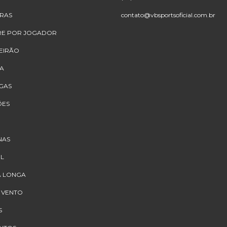
IRAS
contato@vbsportsoficial.com.br
E POR JOGADOR
EIRÃO
A
IGAS
ÕES
NAS
IL
 LONGA
 VENTO
S