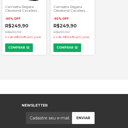
Camiseta Regata
Camiseta Regata
Cleveland Cavaliers
Cleveland Cavaliers
NBA - Preta
NBA - Branca
-
50
%
OFF
-
50
%
OFF
R$249,90
R$249,90
R$499,90
R$499,90
2
x
de
R$124,95
sem juros
2
x
de
R$124,95
sem juros
COMPRAR
COMPRAR
NEWSLETTER