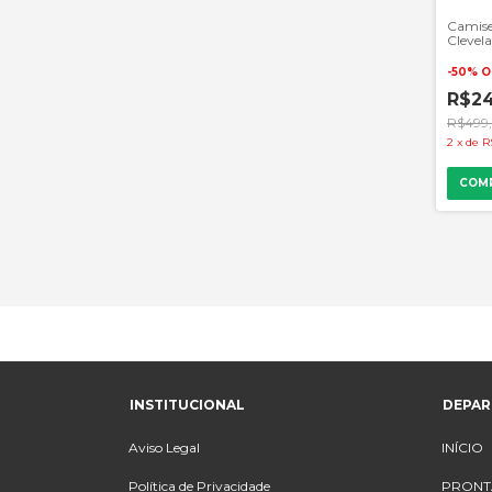
Camise
Clevela
NBA - 
-
50
%
O
R$24
R$499
2
x
de
R
COM
INSTITUCIONAL
DEPA
Aviso Legal
INÍCIO
Política de Privacidade
PRONT