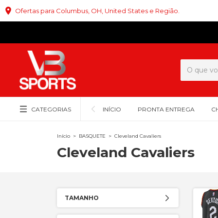
Ofertas para Columbus, OH, United States e Região.
CATEGORIAS
INÍCIO
PRONTA ENTREGA
C
Início
>
BASQUETE
>
Cleveland Cavaliers
Cleveland Cavaliers
TAMANHO