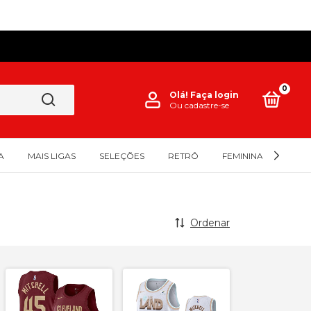
0
Olá!
Faça login
Ou cadastre-se
A
MAIS LIGAS
SELEÇÕES
RETRÔ
FEMININAS
INFA
Ordenar