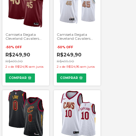
Camiseta Regata
Camiseta Regata
Cleveland Cavaliers
Cleveland Cavaliers
NBA - Vinho
NBA - Branco
-
50
%
OFF
-
50
%
OFF
R$249,90
R$249,90
R$499,90
R$499,90
2
x
de
R$124,95
sem juros
2
x
de
R$124,95
sem juros
COMPRAR
COMPRAR