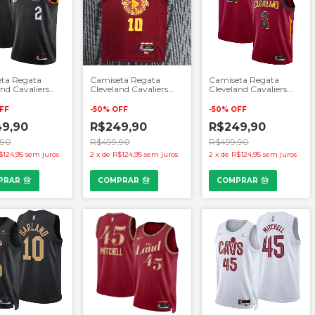
ta Regata
Camiseta Regata
Camiseta Regata
nd Cavaliers
Cleveland Cavaliers
Cleveland Cavaliers
Preto
NBA 75 Anos -
NBA - Vermelho
Vermelho
FF
-
50
%
OFF
-
50
%
OFF
9,90
R$249,90
R$249,90
,90
R$499,90
R$499,90
$124,95
sem juros
2
x
de
R$124,95
sem juros
2
x
de
R$124,95
sem juros
PRAR
COMPRAR
COMPRAR