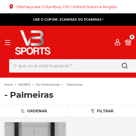
Ofertas para Columbus, OH, United States e Região.
USE O CUPOM: 2CAMISAS OU 3CAMISAS !
0
Início
>
SHORTS
>
Sul Americanos
>
- Palmeiras
- Palmeiras
ORDENAR
FILTRAR