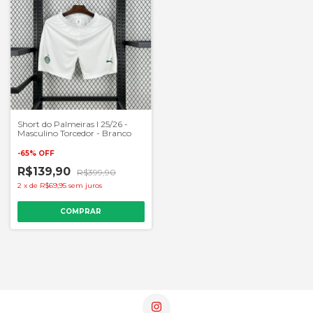
Short do Palmeiras I 25/26 -
Masculino Torcedor - Branco
-
65
%
OFF
R$139,90
R$399,90
2
x
de
R$69,95
sem juros
COMPRAR