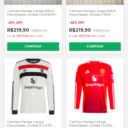
Camisa Manga Longa Retrô
Camisa Manga Longa Retrô
Manchester United I 2006/07-
Manchester United II 1992 -
Masculino Torcedor - Vermelho
Masculino Torcedor - Azul
-
45
%
OFF
-
45
%
OFF
R$219,90
R$219,90
R$399,90
R$399,90
2
x
de
R$109,95
sem juros
2
x
de
R$109,95
sem juros
COMPRAR
COMPRAR
Camisa Manga Longa
Camisa Manga Longa
Manchester United III 24/25 -
Manchester United I 24/25 -