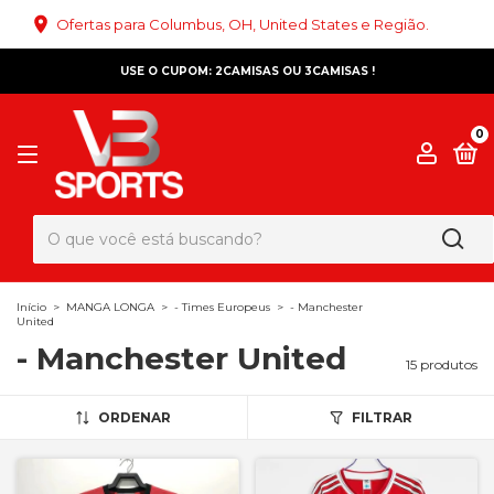
Ofertas para Columbus, OH, United States e Região.
USE O CUPOM: 2CAMISAS OU 3CAMISAS !
0
Início
>
MANGA LONGA
>
- Times Europeus
>
- Manchester
United
- Manchester United
15 produtos
ORDENAR
FILTRAR