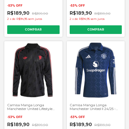
Masculino Torcedor - Branco
Masculino Torcedor - Vermelho
-
53
%
OFF
-
53
%
OFF
R$189,90
R$189,90
R$399,90
R$399,90
2
x
de
R$94,95
sem juros
2
x
de
R$94,95
sem juros
COMPRAR
COMPRAR
Camisa Manga Longa
Camisa Manga Longa
Manchester United Lifestyle
Manchester United II 24/25 -
2025 - Masculino Torcedor -
Masculino Torcedor - Azul
Preto
-
53
%
OFF
-
53
%
OFF
R$189,90
R$189,90
R$399,90
R$399,90