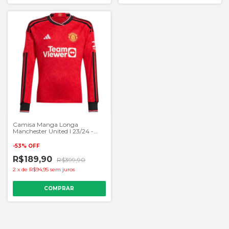
Camisa Manga Longa
Manchester United I 23/24 -
Masculino Torcedor - Vermelho
-
53
%
OFF
R$189,90
R$399,90
2
x
de
R$94,95
sem juros
COMPRAR