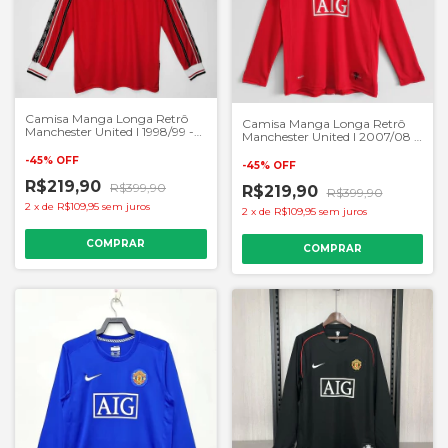
Camisa Manga Longa Retrô
Camisa Manga Longa Retrô
Manchester United I 1998/99 -
Manchester United I 2007/08 -
Masculino Torcedor - Vermelho
Masculino Torcedor - Vermelho
-
45
%
OFF
-
45
%
OFF
R$219,90
R$399,90
R$219,90
R$399,90
2
x
de
R$109,95
sem juros
2
x
de
R$109,95
sem juros
COMPRAR
COMPRAR