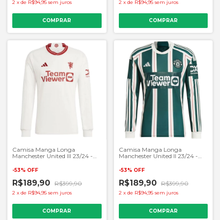
2
x
de
R$94,95
sem juros
2
x
de
R$94,95
sem juros
COMPRAR
COMPRAR
Camisa Manga Longa
Camisa Manga Longa
Manchester United III 23/24 -
Manchester United II 23/24 -
Masculino Torcedor - Branco
Masculino Torcedor - Verde
-
53
%
OFF
-
53
%
OFF
R$189,90
R$189,90
R$399,90
R$399,90
2
x
de
R$94,95
sem juros
2
x
de
R$94,95
sem juros
COMPRAR
COMPRAR