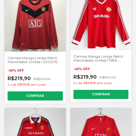
Camisa Manga Longa Retrô
Camisa Manga Longa Retrô
Manchester United I 1986 -
Manchester United I 2009/10 -
Masculino Torcedor - Vermelho
Masculino Torcedor - Vermelho
-
45
%
OFF
-
45
%
OFF
R$219,90
R$399,90
R$219,90
R$399,90
2
x
de
R$109,95
sem juros
2
x
de
R$109,95
sem juros
COMPRAR
COMPRAR