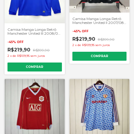
Camisa Manga Longa Retrô
Manchester United II 2007/08-
Masculino Torcedor - Preto
Camisa Manga Longa Retrô
-
45
%
OFF
Manchester United III 2008/09
- Masculino Torcedor - Azul
R$219,90
R$399,90
-
45
%
OFF
2
x
de
R$109,95
sem juros
R$219,90
R$399,90
2
x
de
R$109,95
sem juros
COMPRAR
COMPRAR