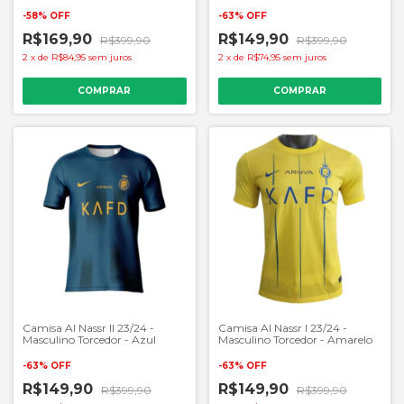
-
58
%
OFF
-
63
%
OFF
R$169,90
R$149,90
R$399,90
R$399,90
2
x
de
R$84,95
sem juros
2
x
de
R$74,95
sem juros
COMPRAR
COMPRAR
Camisa Al Nassr II 23/24 -
Camisa Al Nassr I 23/24 -
Masculino Torcedor - Azul
Masculino Torcedor - Amarelo
-
63
%
OFF
-
63
%
OFF
R$149,90
R$149,90
R$399,90
R$399,90