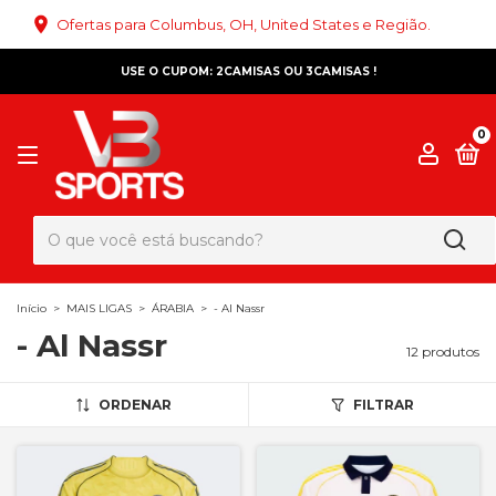
Ofertas para Columbus, OH, United States e Região.
USE O CUPOM: 2CAMISAS OU 3CAMISAS !
0
Início
>
MAIS LIGAS
>
ÁRABIA
>
- Al Nassr
- Al Nassr
12 produtos
ORDENAR
FILTRAR