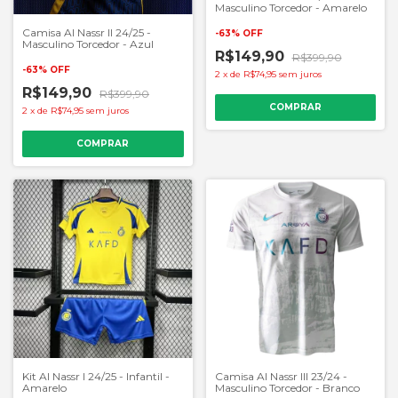
Masculino Torcedor - Amarelo
Camisa Al Nassr II 24/25 -
-
63
%
OFF
Masculino Torcedor - Azul
R$149,90
R$399,90
-
63
%
OFF
2
x
de
R$74,95
sem juros
R$149,90
R$399,90
COMPRAR
2
x
de
R$74,95
sem juros
COMPRAR
Kit Al Nassr I 24/25 - Infantil -
Camisa Al Nassr III 23/24 -
Amarelo
Masculino Torcedor - Branco