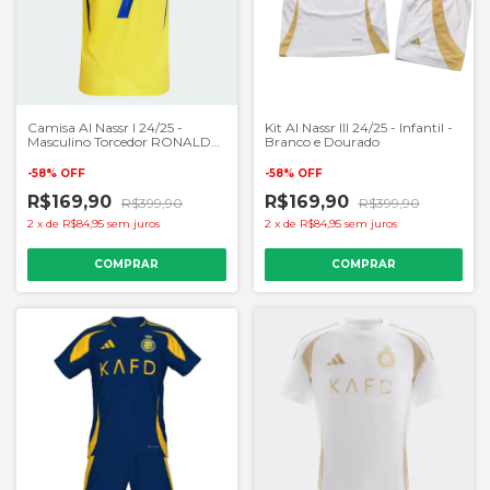
Camisa Al Nassr I 24/25 -
Kit Al Nassr III 24/25 - Infantil -
Masculino Torcedor RONALDO
Branco e Dourado
N°7 - Amarelo
-
58
%
OFF
-
58
%
OFF
R$169,90
R$169,90
R$399,90
R$399,90
2
x
de
R$84,95
sem juros
2
x
de
R$84,95
sem juros
COMPRAR
COMPRAR