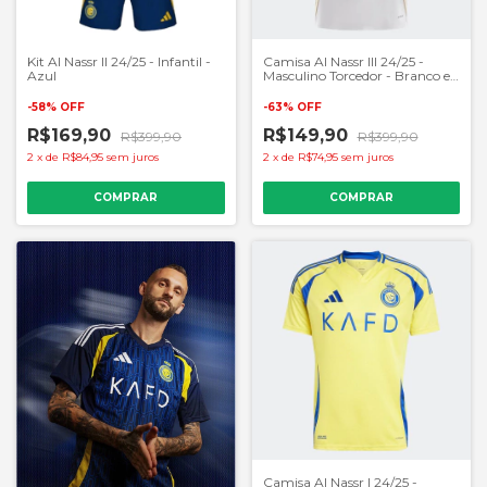
Kit Al Nassr II 24/25 - Infantil -
Camisa Al Nassr III 24/25 -
Azul
Masculino Torcedor - Branco e
Dourado
-
58
%
OFF
-
63
%
OFF
R$169,90
R$149,90
R$399,90
R$399,90
2
x
de
R$84,95
sem juros
2
x
de
R$74,95
sem juros
COMPRAR
COMPRAR
Camisa Al Nassr I 24/25 -