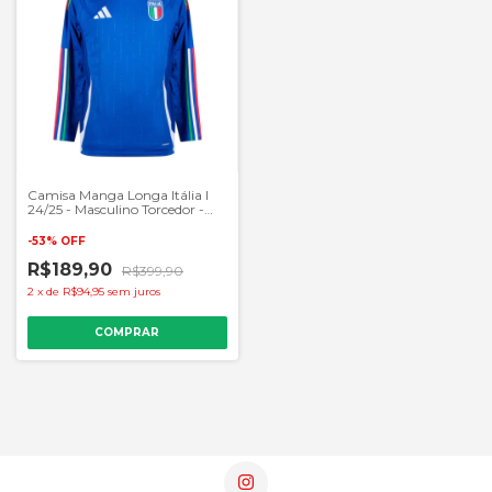
Camisa Manga Longa Itália I
24/25 - Masculino Torcedor -
Azul
-
53
%
OFF
R$189,90
R$399,90
2
x
de
R$94,95
sem juros
COMPRAR