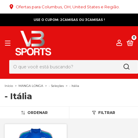
Ofertas para Columbus, OH, United States e Região.
USE O CUPOM: 2CAMISAS OU 3CAMISAS !
0
Início
>
MANGA LONGA
>
- Seleções
>
- Itália
- Itália
ORDENAR
FILTRAR