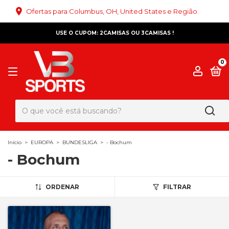
Ofertas para Columbus, OH, United States e Região.
USE O CUPOM: 2CAMISAS OU 3CAMISAS !
0
Início
>
EUROPA
>
BUNDESLIGA
>
- Bochum
- Bochum
ORDENAR
FILTRAR