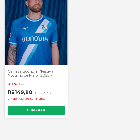
Camisa Bochum "Festival
Noturno de Maio" 2025 -
Masculino Torcedor - Azul
-
63
%
OFF
R$149,90
R$399,90
2
x
de
R$74,95
sem juros
COMPRAR