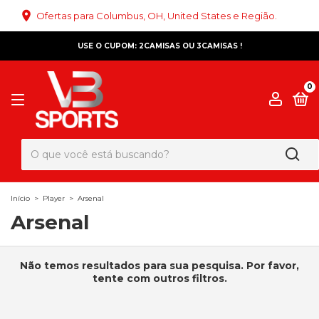
Ofertas para Columbus, OH, United States e Região.
USE O CUPOM: 2CAMISAS OU 3CAMISAS !
0
Início
>
Player
>
Arsenal
Arsenal
Não temos resultados para sua pesquisa. Por favor,
tente com outros filtros.