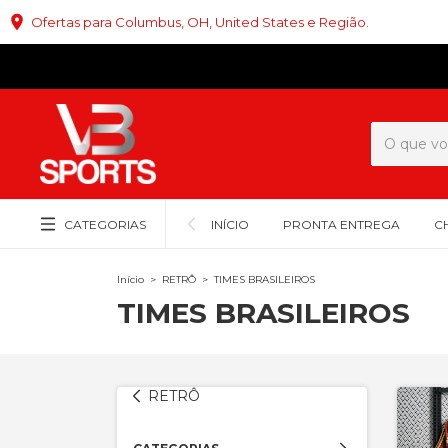
Ofertas para Columbus, OH, United States e Região.
CATEGORIAS
INÍCIO
PRONTA ENTREGA
C
Início
>
RETRÔ
>
TIMES BRASILEIROS
TIMES BRASILEIROS
RETRÔ