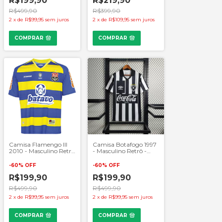
R$199,90
R$219,90
R$499,90
R$399,90
2
x
de
R$99,95
sem juros
2
x
de
R$109,95
sem juros
COMPRAR
COMPRAR
Camisa Flamengo III
Camisa Botafogo 1997
2010 - Masculino Retrô
- Masculino Retrô -
- Amarelo e Azul
Preto e Branco
-
60
%
OFF
-
60
%
OFF
R$199,90
R$199,90
R$499,90
R$499,90
2
x
de
R$99,95
sem juros
2
x
de
R$99,95
sem juros
COMPRAR
COMPRAR