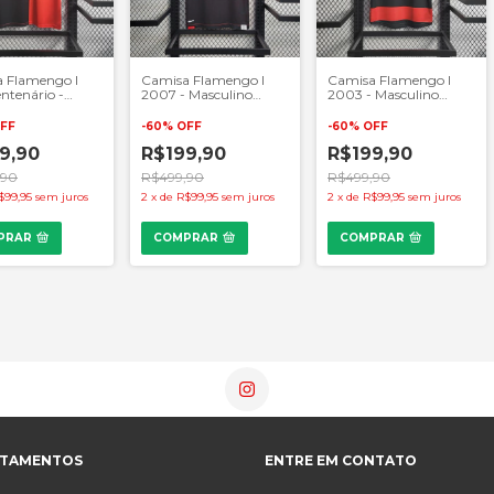
 Flamengo I
Camisa Flamengo I
Camisa Flamengo I
ntenário -
2007 - Masculino
2003 - Masculino
ino Retrô -
Retrô - Preto e
Retrô - Preto e
ho e Preto
Vermelho
Vermelho
FF
-
60
%
OFF
-
60
%
OFF
9,90
R$199,90
R$199,90
,90
R$499,90
R$499,90
$99,95
sem juros
2
x
de
R$99,95
sem juros
2
x
de
R$99,95
sem juros
PRAR
COMPRAR
COMPRAR
RTAMENTOS
ENTRE EM CONTATO