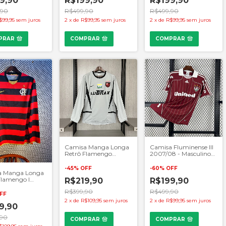
9,90
R$199,90
R$199,90
,90
R$499,90
R$499,90
$99,95
sem juros
2
x
de
R$99,95
sem juros
2
x
de
R$99,95
sem juros
PRAR
COMPRAR
COMPRAR
Camisa Manga Longa
Camisa Fluminense III
Retrô Flamengo
2007/08 - Masculino
Goleiro 2002/03 -
Retrô - Grená
Masculino Torcedor -
-
45
%
OFF
-
60
%
OFF
a Manga Longa
Cinza
Flamengo I
R$219,90
R$199,90
9 - Masculino
R$399,90
R$499,90
or - Vermelho e
FF
2
x
de
R$109,95
sem juros
2
x
de
R$99,95
sem juros
9,90
,90
COMPRAR
COMPRAR