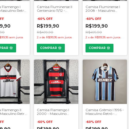
 Flamengo I
Camisa Fluminense II
Camisa Fluminense I
 Masculino Retrô
Centenário 11/12 -
2008 - Masculino
elho e Preto
Masculino Retrô -
Retrô - Grená e Verde
Branco
FF
-
60
%
OFF
-
60
%
OFF
9,90
R$199,90
R$199,90
,90
R$499,90
R$499,90
$99,95
sem juros
2
x
de
R$99,95
sem juros
2
x
de
R$99,95
sem juros
PRAR
COMPRAR
COMPRAR
 Flamengo II
Camisa Flamengo I
Camisa Grêmio I 1996 -
 Masculino Retrô
2000 - Masculino
Masculino Retrô -
co e Vermelho
Retrô - Preto e
Branco, Preto e Azul
Vermelho
FF
-
60
%
OFF
-
60
%
OFF