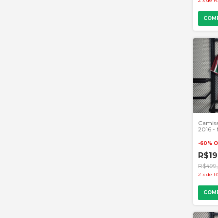
2
x
de
R
COM
Camisa
2016 -
- Verde
-
60
%
O
R$19
R$499
2
x
de
R
COM