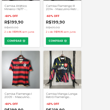
Camisa Atlético
Camisa Flamengo III
Mineiro I 16/17 -
2014 - Masculino Retrô
Masculino Retrô -
- Vermelho
Preto e Branco
-
60
%
OFF
-
60
%
OFF
R$199,90
R$199,90
R$499,90
R$499,90
2
x
de
R$99,95
sem juros
2
x
de
R$99,95
sem juros
COMPRAR
COMPRAR
Camisa Flamengo I
Camisa Manga Longa
2009 - Masculino
Retrô Flamengo
Retrô - Preto e
Goleiro 1997 -
Vermelho
Masculino Torcedor -
-
60
%
OFF
-
45
%
OFF
Preto Colors