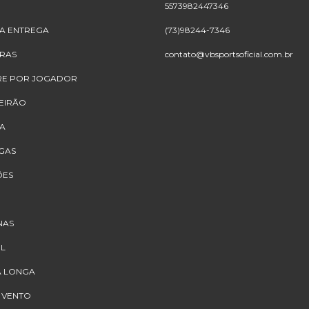
5573982447346
A ENTREGA
(73)98244-7346
IRAS
contato@vbsportsoficial.com.br
E POR JOGADOR
EIRÃO
A
IGAS
ÕES
NAS
IL
 LONGA
 VENTO