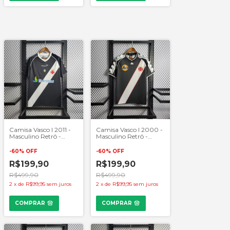
Camisa Vasco I 2011 -
Camisa Vasco I 2000 -
Masculino Retrô -
Masculino Retrô -
Preto e Branco
Preto e Branco
-
60
%
OFF
-
60
%
OFF
R$199,90
R$199,90
R$499,90
R$499,90
2
x
de
R$99,95
sem juros
2
x
de
R$99,95
sem juros
COMPRAR
COMPRAR