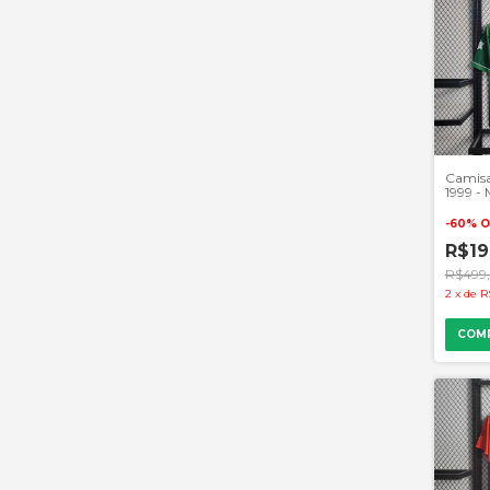
Camisa
1999 -
- Verde
-
60
%
O
R$19
R$499
2
x
de
R
COM