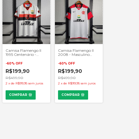
Camisa Flamengo II
Camisa Flamengo II
1995 Centenário -
2008 - Masculino
Masculino Retrô -
Retrô - Branco e
Branco e Vermelho
Vermelho
-
60
%
OFF
-
60
%
OFF
R$199,90
R$199,90
R$499,90
R$499,90
2
x
de
R$99,95
sem juros
2
x
de
R$99,95
sem juros
COMPRAR
COMPRAR