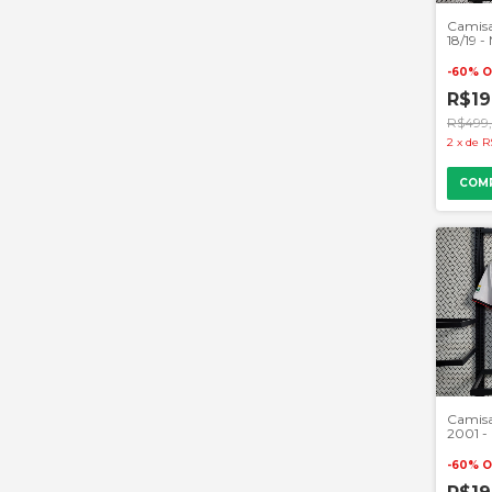
Camisa
18/19 -
- Verm
-
60
%
O
R$19
R$499
2
x
de
R
COM
Camisa
2001 -
- Bran
-
60
%
O