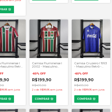
$109,95
sem juros
PRAR
 Fluminense I
Camisa Fluminense I
Camisa Cruzeiro I 1993
 Masculino Retrô
2002 - Masculino
- Masculino Retrô -
 e Grená
Retrô - Grená e Verde
Azul
FF
-
60
%
OFF
-
60
%
OFF
9,90
R$199,90
R$199,90
,90
R$499,90
R$499,90
$99,95
sem juros
2
x
de
R$99,95
sem juros
2
x
de
R$99,95
sem juros
PRAR
COMPRAR
COMPRAR