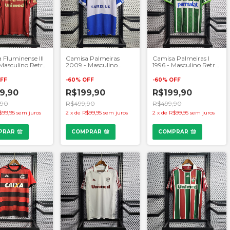
 Fluminense III
Camisa Palmeiras
Camisa Palmeiras I
 Masculino Retrô
2009 - Masculino
1996 - Masculino Retrô
á e Dourado
Retrô - Azul
- Verde
FF
-
60
%
OFF
-
60
%
OFF
9,90
R$199,90
R$199,90
,90
R$499,90
R$499,90
$99,95
sem juros
2
x
de
R$99,95
sem juros
2
x
de
R$99,95
sem juros
PRAR
COMPRAR
COMPRAR