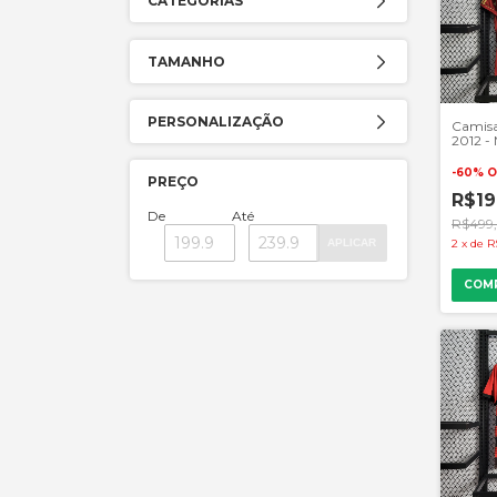
CATEGORIAS
TAMANHO
PERSONALIZAÇÃO
Camisa
2012 -
- Gren
-
60
%
O
PREÇO
R$19
De
Até
R$499
2
x
de
R
APLICAR
COM