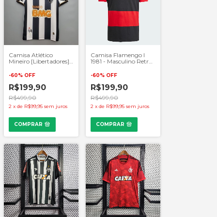
Camisa Atlético
Camisa Flamengo I
Mineiro [Libertadores] I
1981 - Masculino Retrô
2013 - Masculino Retrô
- Vermelho e Preto
- Preto e Branco
-
60
%
OFF
-
60
%
OFF
R$199,90
R$199,90
R$499,90
R$499,90
2
x
de
R$99,95
sem juros
2
x
de
R$99,95
sem juros
COMPRAR
COMPRAR