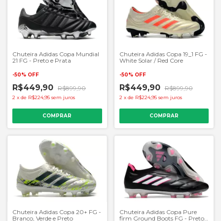
Chuteira Adidas Copa Mundial
Chuteira Adidas Copa 19_1 FG -
21 FG - Preto e Prata
White Solar / Red Core
-
50
%
OFF
-
50
%
OFF
R$449,90
R$449,90
R$899,90
R$899,90
2
x
de
R$224,95
sem juros
2
x
de
R$224,95
sem juros
COMPRAR
COMPRAR
Chuteira Adidas Copa Pure
Chuteira Adidas Copa 20+ FG -
firm Ground Boots FG - Preto e
Branco, Verde e Preto