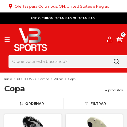
Ofertas para Columbus, OH, United States e Região.
USE O CUPOM: 2CAMISAS OU 3CAMISAS !
0
Início
>
CHUTEIRAS
>
Campo
>
Adidas
>
Copa
Copa
4 produtos
ORDENAR
FILTRAR